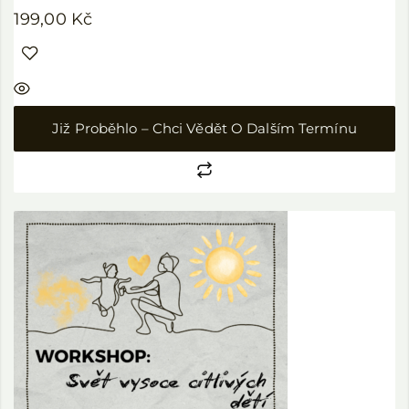
199,00
Kč
Již Proběhlo – Chci Vědět O Dalším Termínu