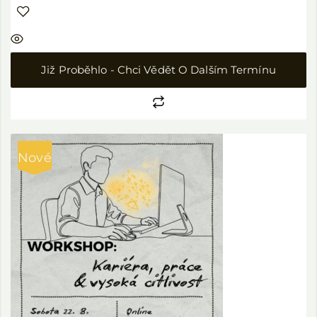
Již Proběhlo - Chci Vědět O Dalším Termínu
Nové