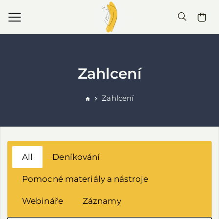
Zahlcení
Zahlcení
All
Deníkování
Pomocné materiály a nástroje
Webináře
Záznamy