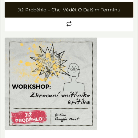
Již Proběhlo – Chci Vědět O Dalším Termínu