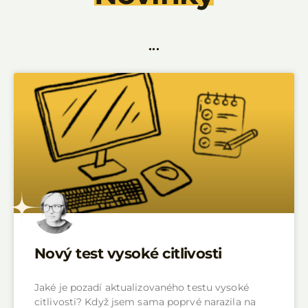
...
Nový test vysoké citlivosti
Jaké je pozadí aktualizovaného testu vysoké
citlivosti? Když jsem sama poprvé narazila na