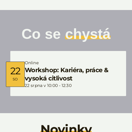
Co se
chystá
Online
22
Workshop: Kariéra, práce &
vysoká citlivost
SO
22 srpna v 10:00
-
12:30
Novinky