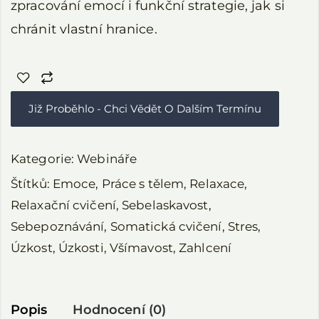
zpracování emocí i funkční strategie, jak si
chránit vlastní hranice.
Již Proběhlo - Chci Vědět O Dalším Termínu
Kategorie:
Webináře
Štítků:
Emoce
,
Práce s tělem
,
Relaxace
,
Relaxační cvičení
,
Sebelaskavost
,
Sebepoznávání
,
Somatická cvičení
,
Stres
,
Úzkost
,
Úzkosti
,
Všímavost
,
Zahlcení
Popis
Hodnocení (0)