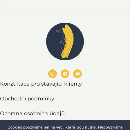
Konzultace pro stávající klienty
Obchodní podmínky
Ochrana osobních údajů
Cookies používáme jen na věci, které jsou nutné. Nepoužíváme
Odstoupení od smlouvy