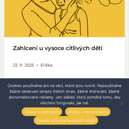
Zahlcení u vysoce citlivých dětí
22. 9. 2025
Eliška
Cookies používáme jen na věci, které jsou nutné. Nepoužíváme
žádné sledovací skripty třetích stran, žádné šmírování, žádné
personalizované reklamy. Jen základ, který pomáhá tomu, aby
Leave a reply
všechno fungovalo, jak má.
Chápu a souhlasím
Chápu a nesouhlasím
Vaše e-mailová adresa nebude zveřejněna.
Vyžadované
informace jsou označeny
*
Zásady ochrany osobních údajů