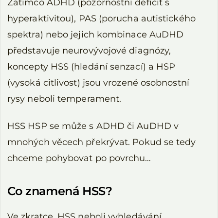
Zatímco ADHD (pozornostní deficit s
hyperaktivitou), PAS (porucha autistického
spektra) nebo jejich kombinace AuDHD
představuje neurovývojové diagnózy,
koncepty HSS (hledání senzací) a HSP
(vysoká citlivost) jsou vrozené osobnostní
rysy neboli temperament.
HSS HSP se může s ADHD či AuDHD v
mnohých věcech překrývat. Pokud se tedy
chceme pohybovat po povrchu…
Co znamená HSS?
Ve zkratce, HSS neboli vyhledávání