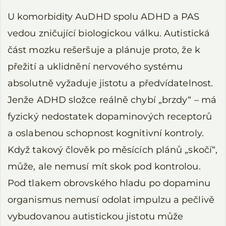
U komorbidity AuDHD spolu ADHD a PAS
vedou zničující biologickou válku. Autistická
část mozku rešeršuje a plánuje proto, že k
přežití a uklidnění nervového systému
absolutně vyžaduje jistotu a předvídatelnost.
Jenže ADHD složce reálně chybí „brzdy“ – má
fyzický nedostatek dopaminových receptorů
a oslabenou schopnost kognitivní kontroly.
Když takový člověk po měsících plánů „skočí“,
může, ale nemusí mít skok pod kontrolou.
Pod tlakem obrovského hladu po dopaminu
organismus nemusí odolat impulzu a pečlivě
vybudovanou autistickou jistotu může