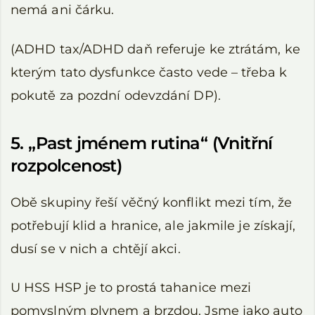
nemá ani čárku.
(ADHD tax/ADHD daň referuje ke ztrátám, ke
kterým tato dysfunkce často vede – třeba k
pokutě za pozdní odevzdání DP).
5. „Past jménem rutina“ (Vnitřní
rozpolcenost)
Obě skupiny řeší věčný konflikt mezi tím, že
potřebují klid a hranice, ale jakmile je získají,
dusí se v nich a chtějí akci.
U HSS HSP je to prostá tahanice mezi
pomyslným plynem a brzdou. Jsme jako auto