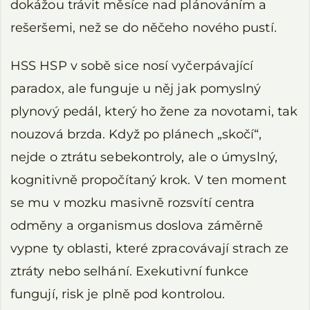
dokážou trávit měsíce nad plánováním a
rešeršemi, než se do něčeho nového pustí.
HSS HSP v sobě sice nosí vyčerpávající
paradox, ale funguje u něj jak pomyslný
plynový pedál, který ho žene za novotami, tak
nouzová brzda. Když po plánech „skočí“,
nejde o ztrátu sebekontroly, ale o úmyslný,
kognitivně propočítaný krok. V ten moment
se mu v mozku masivně rozsvítí centra
odměny a organismus doslova záměrně
vypne ty oblasti, které zpracovávají strach ze
ztráty nebo selhání. Exekutivní funkce
fungují, risk je plně pod kontrolou.