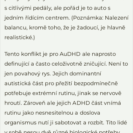
s citlivými pedály, ale pořád je to auto s
jedním řídícím centrem. (Poznámka: Nalezení
balancu, kromě toho, že je žadoucí, je hlavně
realistické.)
Tento konflikt je pro AuDHD ale naprosto
definující a často celoživotně zničující. Není to
jen povahový rys. Jejich dominantní
autistická část pro přežití bezpodmínečně
potřebuje extrémní rutinu, jinak se nervově
hroutí. Zároveň ale jejich ADHD část vnímá
rutinu jako nesnesitelnou a doslova
organismus nutí ji sabotovat a rozbít. Tito lidé
v sobě nesou dvě různé biologické potřeby,