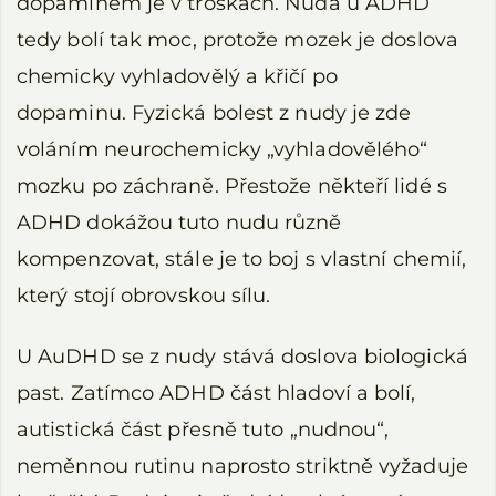
dopaminem je v troskách. Nuda u ADHD
tedy bolí tak moc, protože mozek je doslova
chemicky vyhladovělý a křičí po
dopaminu. Fyzická bolest z nudy je zde
voláním neurochemicky „vyhladovělého“
mozku po záchraně. Přestože někteří lidé s
ADHD dokážou tuto nudu různě
kompenzovat, stále je to boj s vlastní chemií,
který stojí obrovskou sílu.
U AuDHD se z nudy stává doslova biologická
past. Zatímco ADHD část hladoví a bolí,
autistická část přesně tuto „nudnou“,
neměnnou rutinu naprosto striktně vyžaduje