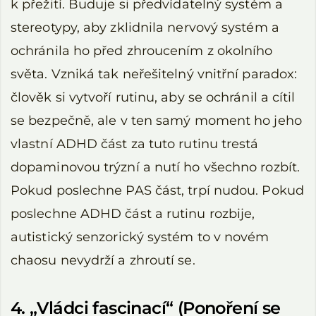
k přežití. Buduje si předvídatelný systém a
stereotypy, aby zklidnila nervový systém a
ochránila ho před zhroucením z okolního
světa. Vzniká tak neřešitelný vnitřní paradox:
člověk si vytvoří rutinu, aby se ochránil a cítil
se bezpečně, ale v ten samý moment ho jeho
vlastní ADHD část za tuto rutinu trestá
dopaminovou trýzní a nutí ho všechno rozbít.
Pokud poslechne PAS část, trpí nudou. Pokud
poslechne ADHD část a rutinu rozbije,
autistický senzorický systém to v novém
chaosu nevydrží a zhroutí se.
4. „Vládci fascinací“ (Ponoření se