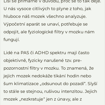
Liší se primárně v důvodu, proč se to tak děje.
U nás vysoce citlivých to plyne z toho, jak
hluboce náš mozek všechno analyzuje.
Výpočetní aparát se unaví, potřebuje se
odpojit, ale fyziologické filtry v mozku nám
fungují.
Lidé na PAS či ADHD spektru mají často
objektivně, fyzicky narušené tzv. pre-
pozornostní filtry v mozku. To znamená, že
jejich mozek nedokáže tikání hodin nebo
šum klimatizace „odsunout do pozadí“. Slyší
to stále se stejnou, rušivou intenzitou. Jejich
mozek „nezkratuje“ jen z únavy, ale z