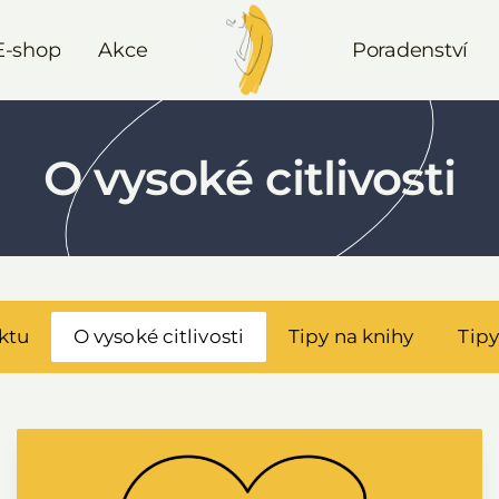
E-shop
Akce
Poradenství
O vysoké citlivosti
ktu
O vysoké citlivosti
Tipy na knihy
Tipy