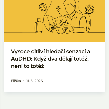
Vysoce citliví hledači senzací a
AuDHD: Když dva dělají totéž,
není to totéž
Eliška
11. 5. 2026