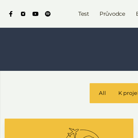
Test
Průvodce
All
K proje