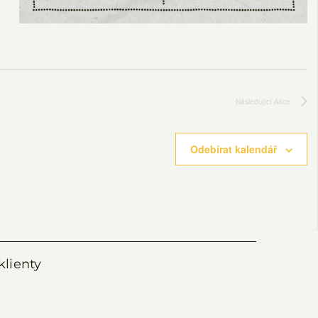
Následující
Akce
Odebírat kalendář
klienty