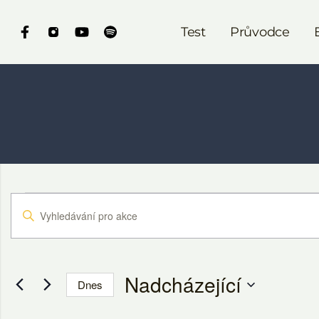
Test
Průvodce
Navigace
Enter
pro
Keyword.
Search
hledání
for
Nadcházející
Dnes
a
Akce
by
Vyberte