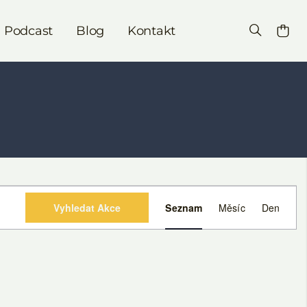
Podcast
Blog
Kontakt
Navigace
Vyhledat Akce
Seznam
Měsíc
Den
pro
zobrazení
Akce