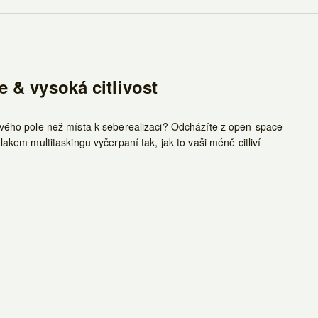
 & vysoká citlivost
ého pole než místa k seberealizaci? Odcházíte z open-space
kem multitaskingu vyčerpaní tak, jak to vaši méně citliví