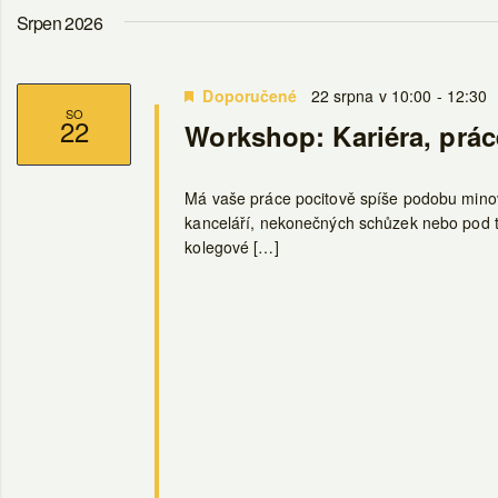
zobrazení
Keyword.
datum.
Srpen 2026
Akce
Doporučené
22 srpna v 10:00
-
12:30
SO
22
Workshop: Kariéra, práce
Má vaše práce pocitově spíše podobu minov
kanceláří, nekonečných schůzek nebo pod tla
kolegové […]