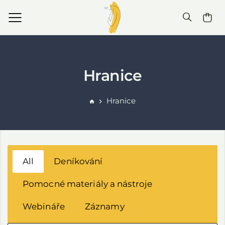
Hranice
Hranice
All
Deníkování
Pomocné materiály a nástroje
Webináře
Záznamy