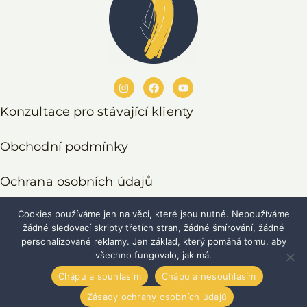
Konzultace pro stávající klienty
Obchodní podmínky
Ochrana osobních údajů
Cookies používáme jen na věci, které jsou nutné. Nepoužíváme
Odstoupení od smlouvy
žádné sledovací skripty třetích stran, žádné šmírování, žádné
personalizované reklamy. Jen základ, který pomáhá tomu, aby
všechno fungovalo, jak má.
© 2021–2026 Eliška Henzlová,
Vysoce Citliví Lidé
. Všechna
Chápu a souhlasím
Chápu a nesouhlasím
práva vyhrazena.
Děkuju, že respektujete moji práci.
Zásady ochrany osobních údajů