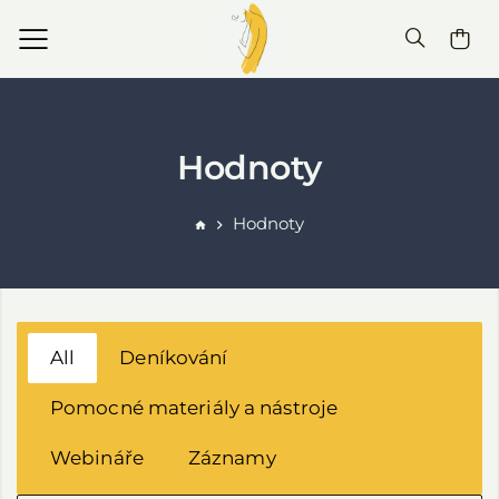
Hodnoty
Hodnoty
All
Deníkování
Pomocné materiály a nástroje
Webináře
Záznamy