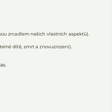
jsou zrcadlem našich vlastních aspektů).
elné dítě, smrt a znovuzrození).
ás.