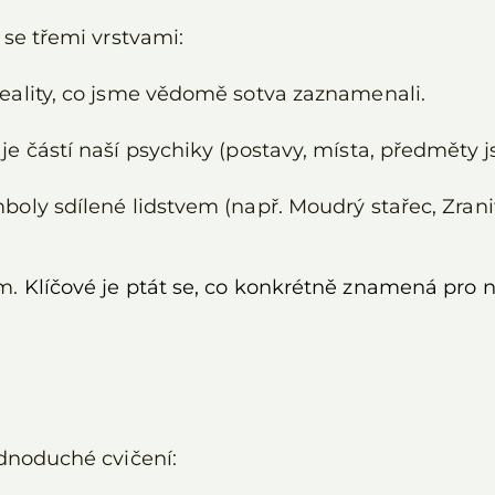
 se třemi vrstvami:
reality, co jsme vědomě sotva zaznamenali.
je částí naší psychiky (postavy, místa, předměty 
boly sdílené lidstvem (např. Moudrý stařec, Zranit
am.
Klíčové je ptát se, co konkrétně znamená pro n
ednoduché cvičení: