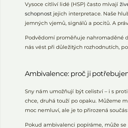
Vysoce citliví lidé (HSP) často mívají
živ
schopnost
jejich interpretace. Naše hl
jemných vjemů, signálů a pocitů. A prá
Podvědomí proměňuje nahromaděné do
nás vést při důležitých rozhodnutích, p
Ambivalence: proč ji potřebuje
Sny nám umožňují být celiství – i s prot
chce, druhá touží po opaku. Můžeme mil
moc nemluví, ale je to přirozená součást
Pokud ambivalenci popíráme, může se 