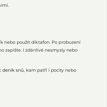
nimi.
ník nebo použít diktafon. Po probuzení
ho zapište. I zdánlivé nesmysly nebo
st
deník snů
, kam patří i pocity nebo