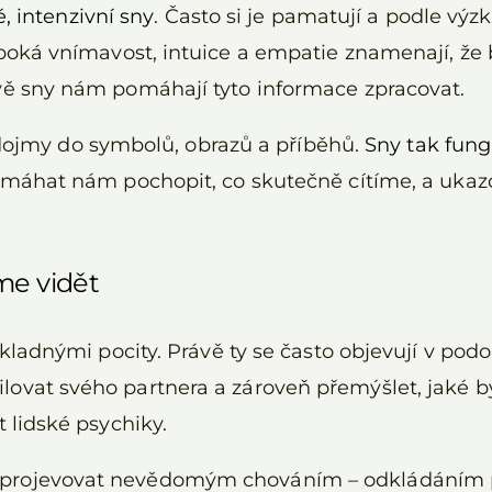
é, intenzivní sny
. Často si je pamatují a podle vý
uboká vnímavost, intuice a empatie znamenají, ž
vě sny nám pomáhají tyto informace zpracovat.
jmy do symbolů, obrazů a příběhů.
Sny tak fung
omáhat nám pochopit, co skutečně cítíme, a ukazov
me vidět
ikladnými pocity. Právě ty se často objevují v po
ovat svého partnera a zároveň přemýšlet, jaké by
 lidské psychiky.
projevovat nevědomým chováním – odkládáním pl