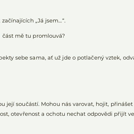
t začínajících „Já jsem…“.
ká část mě tu promlouvá?
pekty sebe sama, ať už jde o potlačený vztek, odv
ou její součástí. Mohou nás varovat, hojit, přináše
vost, otevřenost a ochotu nechat odpovědi přijít v