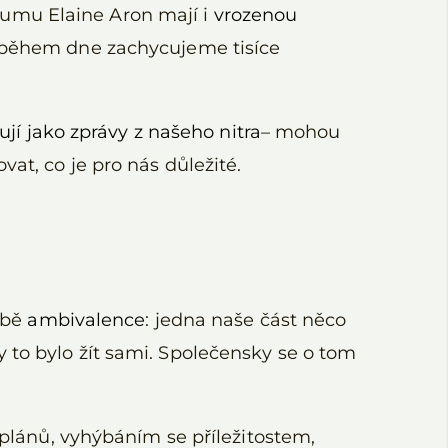
zkumu Elaine Aron mají i
vrozenou
e během dne zachycujeme tisíce
ují jako zprávy z našeho nitra
– mohou
at, co je pro nás důležité.
době
ambivalence
: jedna naše část něco
 to bylo žít sami. Společensky se o tom
ánů, vyhýbáním se příležitostem,