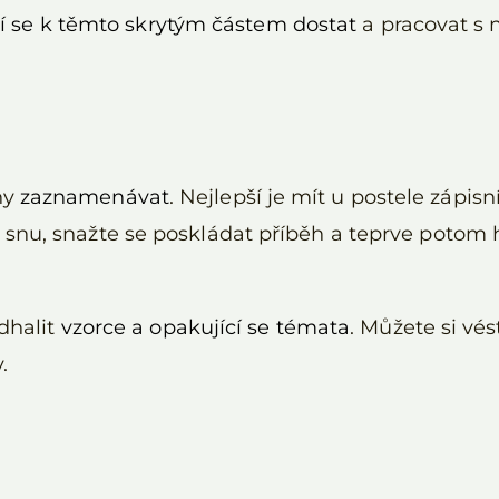
 se k těmto skrytým částem dostat
a pracovat s 
ny
zaznamenávat
. Nejlepší je mít u postele zápis
ze snu, snažte se poskládat příběh a teprve potom 
dhalit
vzorce a opakující se témata
. Můžete si vé
.