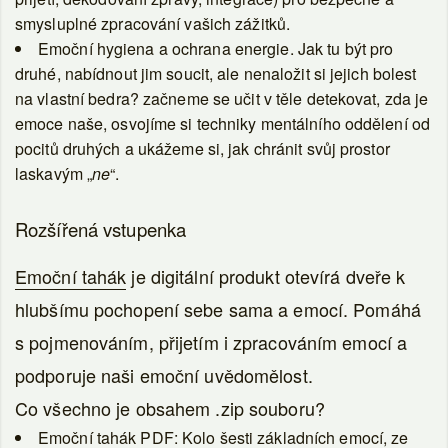
smysluplné zpracování vašich zážitků.
Emoční hygiena a ochrana energie.
Jak tu být pro
druhé, nabídnout jim soucit, ale nenaložit si jejich bolest
na vlastní bedra? začneme se učit v těle detekovat, zda je
emoce naše, osvojíme si techniky mentálního oddělení od
pocitů druhých a ukážeme si, jak chránit svůj prostor
laskavým „
ne
“.
Rozšířená vstupenka
Emoční tahák
je digitální produkt otevírá dveře k
hlubšímu pochopení sebe sama a emocí. Pomáhá
s pojmenováním, přijetím i zpracováním emocí a
podporuje naši emoční uvědomělost.
Co všechno je obsahem .zip souboru?
Emoční tahák PDF:
Kolo šesti základních emocí, ze