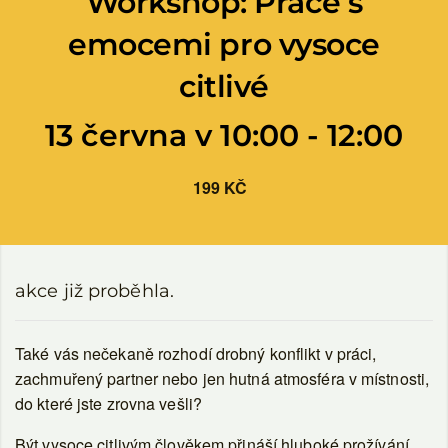
Workshop: Práce s
emocemi pro vysoce
citlivé
13 června v 10:00
-
12:00
199 KČ
akce již proběhla.
Také vás nečekaně rozhodí drobný konflikt v práci,
zachmuřený partner nebo jen hutná atmosféra v místnosti,
do které jste zrovna vešli?
Být vysoce citlivým člověkem přináší hluboké prožívání