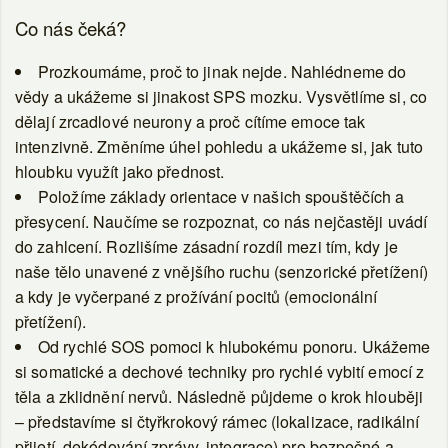
Co nás čeká?
Prozkoumáme, proč to jinak nejde.
Nahlédneme do
vědy a ukážeme si jinakost SPS mozku. Vysvětlíme si, co
dělají zrcadlové neurony a proč cítíme emoce tak
intenzivně. Změníme úhel pohledu a ukážeme si, jak tuto
hloubku využít jako přednost.
Položíme základy orientace v našich spouštěčích a
přesycení.
Naučíme se rozpoznat, co nás nejčastěji uvádí
do zahlcení. Rozlišíme zásadní rozdíl mezi tím, kdy je
naše tělo unavené z vnějšího ruchu (senzorické přetížení)
a kdy je vyčerpané z prožívání pocitů (emocionální
přetížení).
Od rychlé SOS pomoci k hlubokému ponoru.
Ukážeme
si somatické a dechové techniky pro rychlé vybití emocí z
těla a zklidnění nervů. Následně půjdeme o krok hlouběji
– představíme si čtyřkrokový rámec (lokalizace, radikální
přijetí, dekódování zprávy, integrace) pro bezpečné a